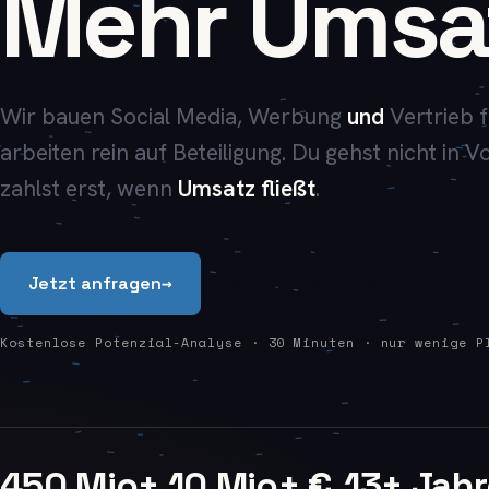
Mehr Umsa
Wir bauen Social Media, Werbung
und
Vertrieb f
arbeiten rein auf Beteiligung. Du gehst nicht in V
zahlst erst, wenn
Umsatz fließt
.
→
Jetzt anfragen
So funktioniert's
Kostenlose Potenzial-Analyse · 30 Minuten · nur wenige P
450
Mio+
10
Mio+ €
13
+ Jahr