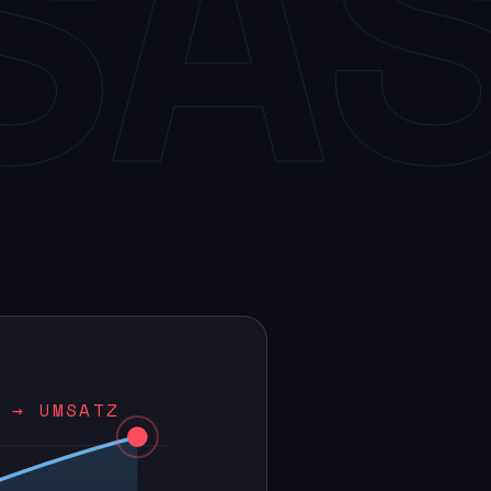
SA
 → UMSATZ