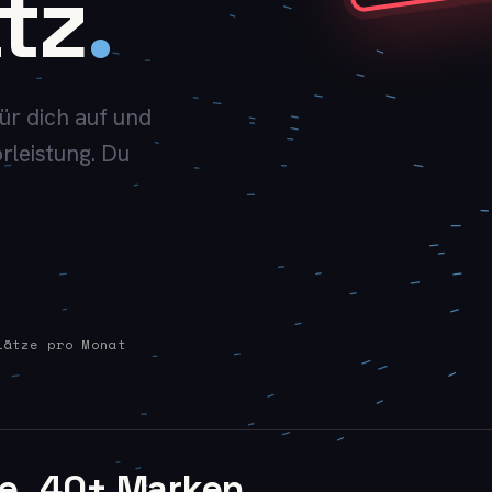
tz
.
ür dich auf und
orleistung. Du
lätze pro Monat
e
40
+ Marken